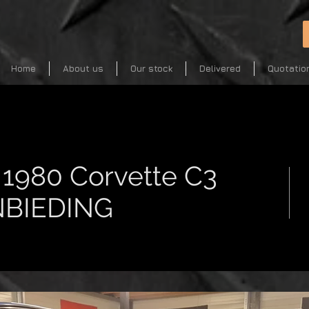
Home
About us
Our stock
Delivered
Quotatio
1980 Corvette C3
ANBIEDING