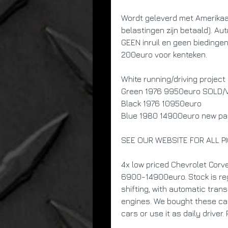
Wordt geleverd met Amerikaa
belastingen zijn betaald). Aut
GEEN inruil en geen biedingen,
200euro voor kenteken.
White running/driving proje
Green 1976 9950euro SOLD/
Black 1976 10950euro
Blue 1980 14900euro new pai
SEE OUR WEBSITE FOR ALL P
4x low priced Chevrolet Corv
6900-14900euro. Stock is reg
shifting, with automatic tran
engines. We bought these cars
cars or use it as daily driver.