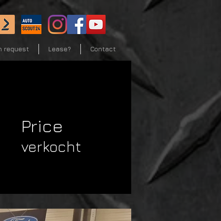
n request
Lease?
Contact
Price
verkocht