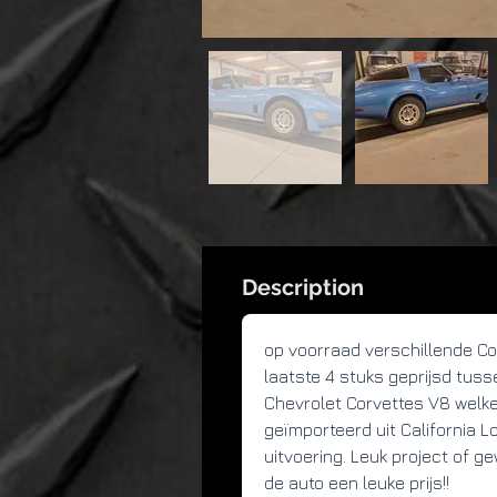
Description
op voorraad verschillende Co
laatste 4 stuks geprijsd tus
Chevrolet Corvettes V8 welke 
geïmporteerd uit California Lo
uitvoering. Leuk project of ge
de auto een leuke prijs!!