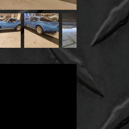
ails
r
0
eage