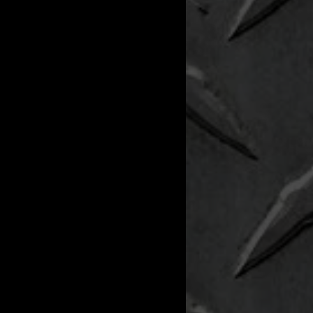
99
l
zine
nsmission
omaat
er
our exterior
uw (new)
ur interior
/blauw
W/Margin
ge