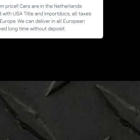
rm price!! Cars are in the Netherlands 
d with USA Title and importdocs, all taxes 
Europe. We can deliver in all European 
ved long time without deposit.