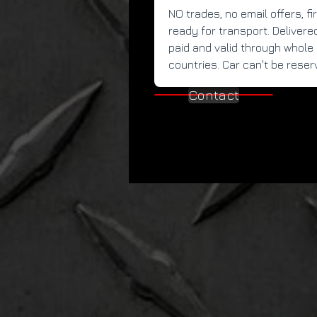
NO trades, no email offers, fi
ready for transport. Delivere
paid and valid through whole 
countries. Car can't be reser
Contact