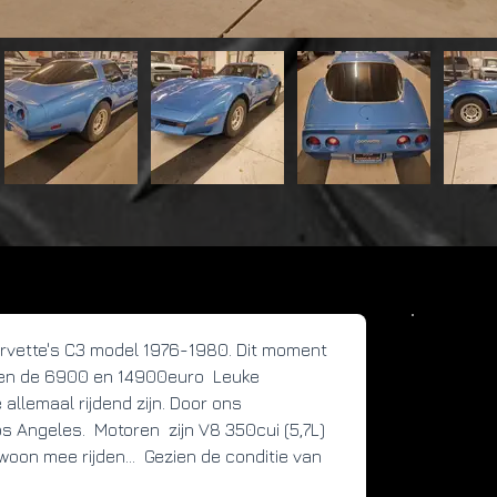
rvette's C3 model 1976-1980. Dit moment 
Det
sen de 6900 en 14900euro  Leuke 
allemaal rijdend zijn. Door ons 
Yea
s Angeles.  Motoren  zijn V8 350cui (5,7L) 
198
woon mee rijden...  Gezien de conditie van 
Mil