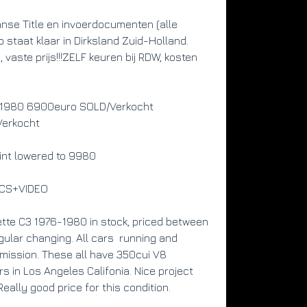
999
nse Title en invoerdocumenten (alle 
Fue
o staat klaar in Dirksland Zuid-Holland. 
ben
 vaste prijs!!!ZELF keuren bij RDW, kosten 
Tra
aut
ct 1980 6900euro SOLD/Verkocht
Pow
Verkocht
Col
nt lowered to 9980
bla
ICS+VIDEO
Colo
wit
ette C3 1976-1980 in stock, priced between 
BT
ular changing. All cars  running and 
Mar
smission. These all have 350cui V8 
 in Los Angeles Califonia. Nice project 
 Really good price for this condition.