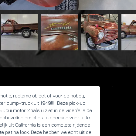
motie, reclame object of voor de hobby, 
Det
r dump-truck uit 1949!!!!  Deze pick-up 
cui motor. Zoals u ziet in de video's is de 
Bou
aanbeveling om alles te checken voor u de 
194
jk uit California is een complete rijdende 
KM 
 patina look. Deze hebben we echt uit de 