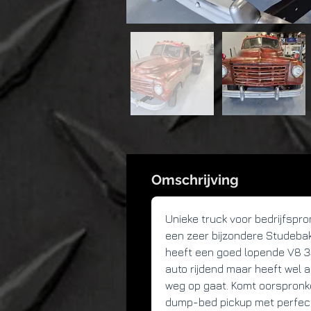
Omschrijving
Unieke truck voor bedrijfspro
een zeer bijzondere Studebake
heeft een goed lopende V8 350
auto rijdend maar heeft wel 
weg op gaat. Komt oorspronkeli
dump-bed pickup met perfecte