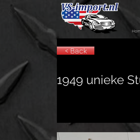
Ho
< Back
1949 unieke S