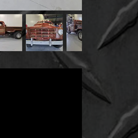
ails
wjaar
9
stand