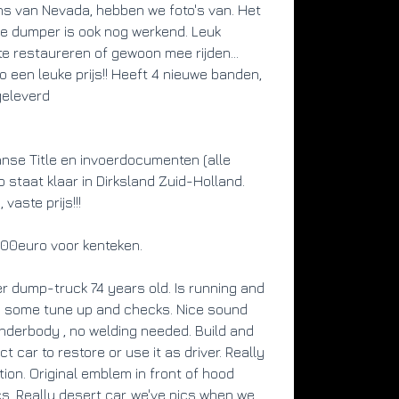
999
s van Nevada, hebben we foto's van. Het 
e dumper is ook nog werkend. Leuk 
Bra
te restaureren of gewoon mee rijden...  
Ben
o een leuke prijs!! Heeft 4 nieuwe banden, 
Tra
eleverd
aut
Ver
nse Title en invoerdocumenten (alle 
-
o staat klaar in Dirksland Zuid-Holland. 
Kle
vaste prijs!!!
brui
200euro voor kenteken.
Kleu
bru
r dump-truck 74 years old. Is running and 
BT
d some tune up and checks. Nice sound 
Mar
nderbody , no welding needed. Build and 
ct car to restore or use it as driver. Really 
tion. Original emblem in front of hood 
s. Really desert car, we've pics when we 