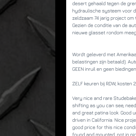
desert gehaald tegen de gren
hydraulische systeem voor d
zeldzaam 74 jarig project om 
Gezien de conditie van de aut
nieuwe glasset rondom meeg
Wordt geleverd met Amerikaa
belastingen zijn betaald). Aut
GEEN inruil en geen biedingen, 
ZELF keuren bij RDW, kosten 
Very nice and rare Studebake
shifting as you can see, nee
and great patina look. Good u
driven in California. Nice proje
good price for this nice condi
found and mounted, not in pic