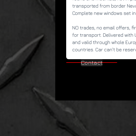
transported from border Neva
Complete new windows set in
NO trades, no email offers, fi
for transport. Delivered with 
and valid through whole Europ
countries. Car can't be reser
Contact