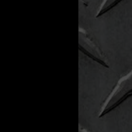
99
ndstof
zine
nsmissie
omaat
mogen
ur exterieur
n
r interieur
in
W/Marge
ge