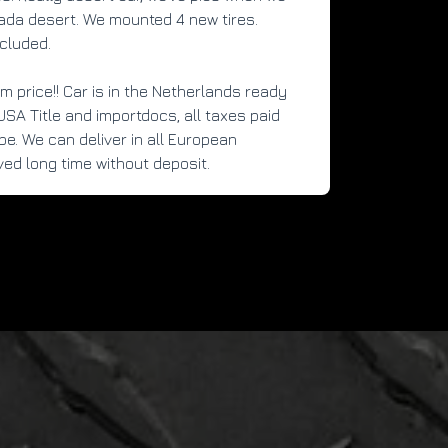
da desert. We mounted 4 new tires. 
cluded.
rm price!! Car is in the Netherlands ready 
USA Title and importdocs, all taxes paid 
e. We can deliver in all European 
ved long time without deposit.