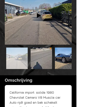
Omschrijving
California import: solide 1980 
Chevrolet Camaro V8 Muscle car. 
Auto rijdt goed en bak schakelt 