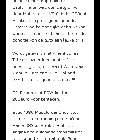
prima. Komt oorspronkelijk uit 
California en was een daily driver 
daar. Motor is een V8 Cilinder 383cui 
Stroker. Complete goed rijdende 
Camaro welke dagelijks gebruikt kan 
worden. Is een harde auto. Gezien de 
conditie van de auto een leuke prijs
Wordt geleverd met Amerikaanse 
Title en invoerdocumenten (alle 
belastingen zijn betaald). Auto staat 
klaar in Dirksland Zuid-Holland. 
GEEN inruil en geen biedingen!!!
ZELF keuren bij RDW, kosten 
200euro voor kenteken.
Solid 1980 Muscle car Chevrolet 
Camaro. Good running and shifting. 
Has a 383cui Stroker 8Cilinder 
engine and automatic transmission. 
Nice sound and great look. Good 