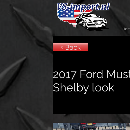
Ho
< Back
2017 Ford Mus
Shelby look