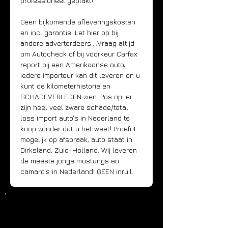
professioneel geplakt!
Geen bijkomende afleveringskosten 
en incl garantie! Let hier op bij 
andere adverterdeers....Vraag altijd 
om Autocheck of bij voorkeur Carfax 
report bij een Amerikaanse auto, 
iedere importeur kan dit leveren en u 
kunt de kilometerhistorie en 
SCHADEVERLEDEN zien. Pas op: er 
zijn heel veel zware schade/total 
loss import auto's in Nederland te 
koop zonder dat u het weet! Proefrit 
mogelijk op afspraak, auto staat in 
Dirksland, Zuid-Holland. Wij leveren 
de meeste jonge mustangs en 
camaro's in Nederland! GEEN inruil.
Details
Bouwjaar